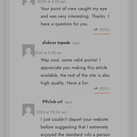
June 27, 2026 at 4:03 pm
Your point of view caught my eye
and was very interesting. Thanks. I
have a question for you.
REPLY
sfokcer topsde
says:
July 5, 2026 at 9:58 am
Way cool, some valid points! I
appreciate you making this article
available, the rest of the site is also
high quality. Have a fun.
REPLY
99club url
says:
July 25, 2026 at 10:54 am
I just couldn’t depart your website
before suggesting that I extremely
enjoyed the standard info a person