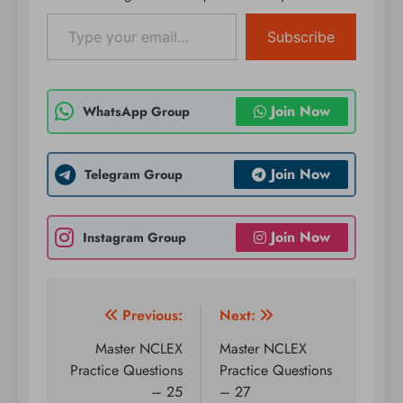
Type your email…
Subscribe
Join Now
WhatsApp Group
Join Now
Telegram Group
Join Now
Instagram Group
Post
Previous:
Next:
navigation
Master NCLEX
Master NCLEX
Practice Questions
Practice Questions
– 25
– 27