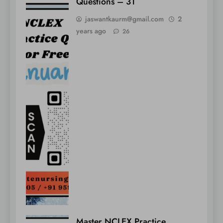
Questions – 31
jaswantkaurm@gmail.com
2
years ago
26
Master NCLEX Practice