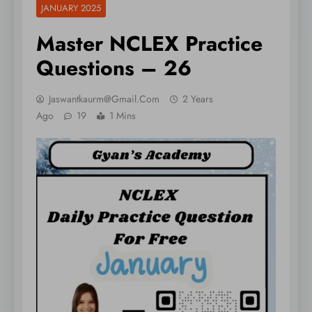
JANUARY 2025
Master NCLEX Practice
Questions – 26
Jaswantkaurm@gmail.com
2 Years
Ago
19
1 Mins