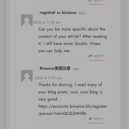
REPLY
registrati su binance
says:
May 9, 2026 at 11:58 am
Can you be more specific about the
content of your article? After reading
it, I still have some doubts. Hope
you can help me.
REPLY
Binance美国注册
says:
May 13, 2026 at 9:07 am
Thanks for sharing. I read many of
your blog posts, cool, your blog is
very good.
https://accounts.binance.bh/register
/person?ref=QCGZMHR6
REPLY