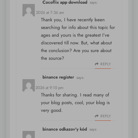
Cocoflix app download
says:
June 4, 2026 at 7:36 am
Thank you, I have recently been
searching for info about this topic for
ages and yours is the greatest I’ve
discovered till now. But, what about
the conclusion? Are you sure about
the source?
REPLY
binance register
says:
June 9, 2026 at 9:15 pm
Thanks for sharing. I read many of
your blog posts, cool, your blog is
very good.
REPLY
binance odkazov'y kód
says: