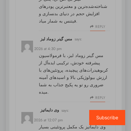
شناخته‌شده‌ترین و معتبرترین پودرهای
افزایش حجم در دنیای بدنسازی و
فیتنس به شمار میاد.
REPLY
مس گینر زوماد لبز
says:
July 18, 2026 at 4:30 pm
مس گینر زوماد لبز
، با فرمولاسیون
پیشرفته خودش، ترکیبی ایده‌آل از
کربوهیدرات‌های پیچیده، پروتئین‌های با
ارزش بیولوژیکی بالا و اسیدهای آمینه
ضروری رو تو یه پکیج جذاب به شما
میده.
REPLY
وی دایماتیز
says:
Subscribe
July 19, 2026 at 12:07 pm
وی دایماتیز
یک مکمل پروتئینی بسیار