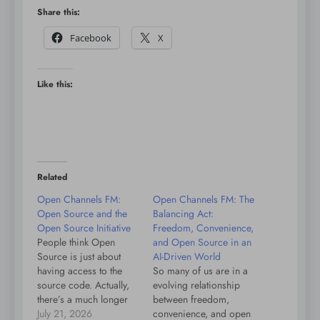
Share this:
Facebook
X
Like this:
Related
Open Channels FM:
Open Channels FM: The
Open Source and the
Balancing Act:
Open Source Initiative
Freedom, Convenience,
People think Open
and Open Source in an
Source is just about
AI-Driven World
having access to the
So many of us are in a
source code. Actually,
evolving relationship
there’s a much longer
between freedom,
history behind it. Open
July 21, 2026
convenience, and open