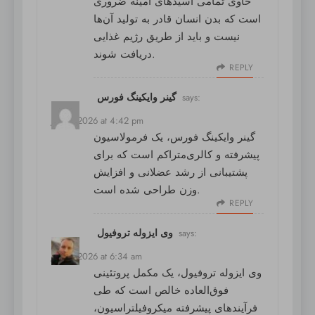
حاوی تمامی اسیدهای آمینه ضروری
است که بدن انسان قادر به تولید آن‌ها
نیست و باید از طریق رژیم غذایی
دریافت شوند.
REPLY
گینر وایکینگ فورس
says:
July 7, 2026 at 4:42 pm
گینر وایکینگ فورس
، یک فرمولاسیون
پیشرفته و کالری‌متراکم است که برای
پشتیبانی از رشد عضلانی و افزایش
وزن طراحی شده است.
REPLY
وی ایزوله تروفیول
says:
July 9, 2026 at 6:34 am
وی ایزوله تروفیول
، یک مکمل پروتئینی
فوق‌العاده خالص است که طی
فرآیندهای پیشرفته میکروفیلتراسیون،