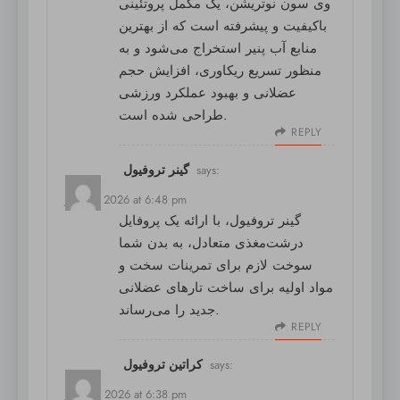
وی سون نوتریشن
، یک مکمل پروتئینی
باکیفیت و پیشرفته است که از بهترین
منابع آب پنیر استخراج می‌شود و به
منظور تسریع ریکاوری، افزایش حجم
عضلانی و بهبود عملکرد ورزشی
طراحی شده است.
REPLY
گینر تروفیول
says:
July 11, 2026 at 6:48 pm
گینر تروفیول
، با ارائه یک پروفایل
درشت‌مغذی متعادل، به بدن شما
سوخت لازم برای تمرینات سخت و
مواد اولیه برای ساخت تارهای عضلانی
جدید را می‌رساند.
REPLY
کراتین تروفیول
says:
July 12, 2026 at 6:38 pm