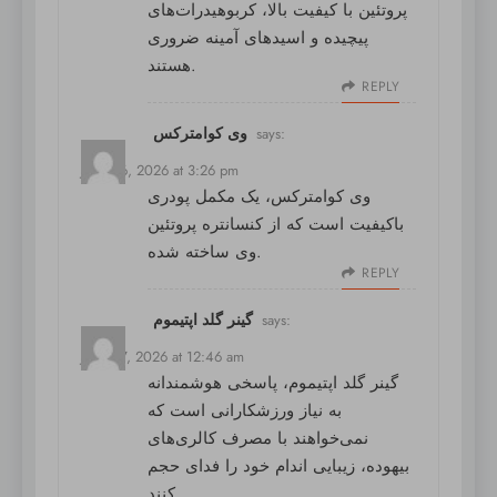
پروتئین با کیفیت بالا، کربوهیدرات‌های
پیچیده و اسیدهای آمینه ضروری
هستند.
REPLY
وی کوامترکس
says:
June 26, 2026 at 3:26 pm
وی کوامترکس
، یک مکمل پودری
باکیفیت است که از کنسانتره پروتئین
وی ساخته شده.
REPLY
گینر گلد اپتیموم
says:
June 27, 2026 at 12:46 am
گینر گلد اپتیموم
، پاسخی هوشمندانه
به نیاز ورزشکارانی است که
نمی‌خواهند با مصرف کالری‌های
بیهوده، زیبایی اندام خود را فدای حجم
کنند.