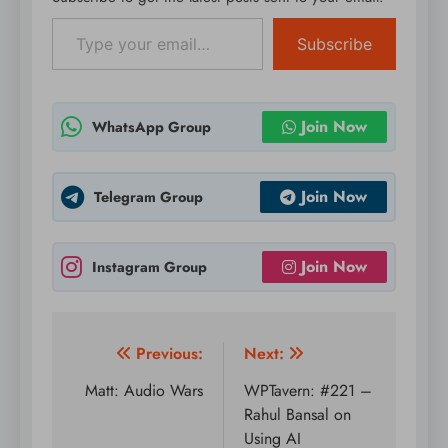
Type your email…
D. Campbell.
Subscribe
Join Now
WhatsApp Group
Join Now
Telegram Group
Join Now
Instagram Group
Post
Previous:
Next:
navigation
Matt: Audio Wars
WPTavern: #221 –
Rahul Bansal on
Using AI