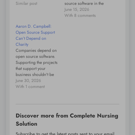
Source existed before
Similar post
source software in the
the term Open Source
world shaped by AI.
June 15, 2026
was even coined, back
The promise of
With 8 comments
in the late 60s.
freedom which is
Aaron D. Campbell:
Universities started
central to the open web
Open Source Support
giving away software
and open source
Can’t Depend on
like Unix for free under
movements has to be
Charity
small licenses like…
continually weighed
Companies depend on
against the growing
open source software.
demand for
Supporting the projects
convenience and
that support your
simplicity.…
business shouldn't be
treated as charity; it
June 30, 2026
should be part of
With 1 comment
sustaining the
infrastructure,
ecosystem, and user
trust your products rely
Discover more from Complete Nursing
on. The post Open
Source Support Can’t
Solution
Depend on Charity
Subscribe to get the latest posts sent to your email.
appeared first on Aaron