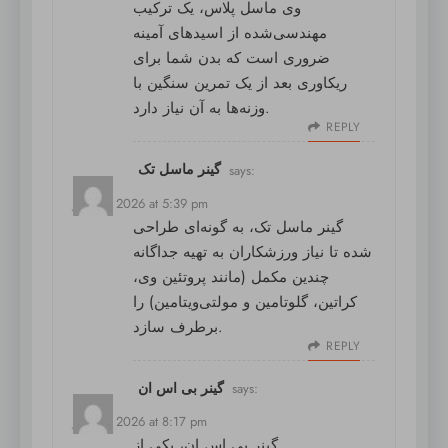
وی ماسل پلاس
، یک ترکیب
مهندسی‌شده از اسیدهای آمینه
ضروری است که بدن شما برای
ریکاوری بعد از یک تمرین سنگین با
وزنه‌ها به آن نیاز دارد.
REPLY
گینر ماسل تک
says:
July 17, 2026 at 5:39 pm
گینر ماسل تک
، به گونه‌ای طراحی
شده تا نیاز ورزشکاران به تهیه جداگانه
چندین مکمل (مانند پروتئین وی،
کراتین، گلوتامین و مولتی‌ویتامین) را
برطرف سازد.
REPLY
گینر بی اس ان
says:
July 17, 2026 at 8:17 pm
گینر بی اس ان
، یکی از